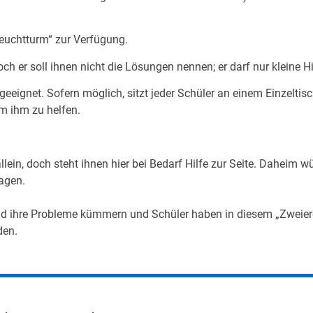
„Leuchtturm“ zur Verfügung.
och er soll ihnen nicht die Lösungen nennen; er darf nur kleine
eeignet. Sofern möglich, sitzt jeder Schüler an einem Einzeltis
m ihm zu helfen.
ein, doch steht ihnen hier bei Bedarf Hilfe zur Seite. Daheim wü
ragen.
r und ihre Probleme kümmern und Schüler haben in diesem „Zwe
den.