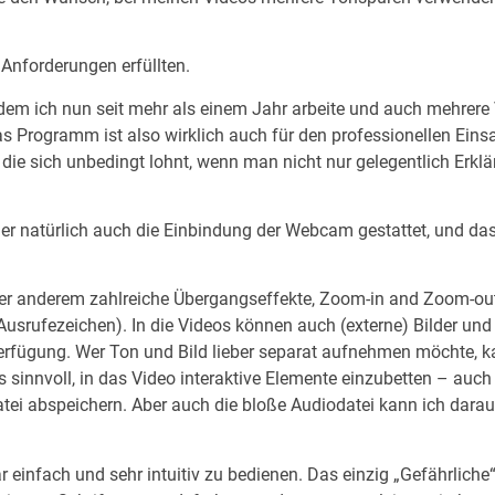
Anforderungen erfüllten.
em ich nun seit mehr als einem Jahr arbeite und auch mehrere 
 Programm ist also wirklich auch für den professionellen Einsat
, die sich unbedingt lohnt, wenn man nicht nur gelegentlich Erk
der natürlich auch die Einbindung der Webcam gestattet, und d
ter anderem zahlreiche Übergangseffekte, Zoom-in and Zoom-ou
, Ausrufezeichen). In die Videos können auch (externe) Bilder un
r Verfügung. Wer Ton und Bild lieber separat aufnehmen möchte
s sinnvoll, in das Video interaktive Elemente einzubetten – auc
atei abspeichern. Aber auch die bloße Audiodatei kann ich daraus
infach und sehr intuitiv zu bedienen. Das einzig „Gefährliche“