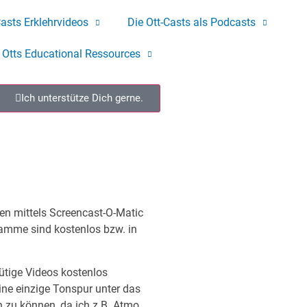
Casts Erklehrvideos
Die Ott-Casts als Podcasts
Otts Educational Ressources
Ich unterstütze Dich gerne.
nen mittels Screencast-O-Matic
amme sind kostenlos bzw. in
ütige Videos kostenlos
ine einzige Tonspur unter das
n zu können, da ich z.B. Atmo