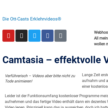
Die Ott-Casts Erklehrvideos®
Webhost
All mein
wollen m
Camtasia – effektvolle V
Lange Zeit erst
Verführerisch – Videos aber bitte nicht zu
aufnahm und an
Tode animieren!
einer kostenlos
Leider ist der Funktionsumfang kostenloser Programme meist
aufnehmen und das fertige Video enthält dann ein dezentes 
Video legen. Prinzipiell kann das ja ausreichen, doch ich h