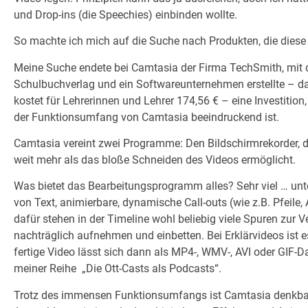
und Drop-ins (die Speechies) einbinden wollte.
So machte ich mich auf die Suche nach Produkten, die diese 
Meine Suche endete bei Camtasia der Firma TechSmith, mit d
Schulbuchverlag und ein Softwareunternehmen erstellte – das
kostet für Lehrerinnen und Lehrer 174,56 € – eine Investition
der Funktionsumfang von Camtasia beeindruckend ist.
Camtasia vereint zwei Programme: Den Bildschirmrekorder, 
weit mehr als das bloße Schneiden des Videos ermöglicht.
Was bietet das Bearbeitungsprogramm alles? Sehr viel … un
von Text, animierbare, dynamische Call-outs (wie z.B. Pfeile
dafür stehen in der Timeline wohl beliebig viele Spuren zu
nachträglich aufnehmen und einbetten. Bei Erklärvideos ist e
fertige Video lässt sich dann als MP4-, WMV-, AVI oder GIF-D
meiner Reihe „Die Ott-Casts als Podcasts“.
Trotz des immensen Funktionsumfangs ist Camtasia denkbar e