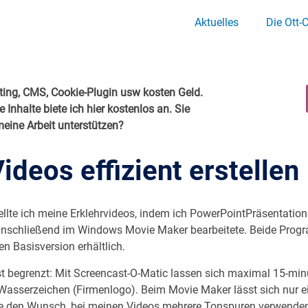
Aktuelles
Die Ott-
ing, CMS, Cookie-Plugin usw kosten Geld.
e Inhalte biete ich hier kostenlos an. Sie
eine Arbeit unterstützen?
ideos effizient erstellen
ellte ich meine Erklehrvideos, indem ich PowerPointPräsentatio
schließend im Windows Movie Maker bearbeitete. Beide Progr
en Basisversion erhältlich.
 begrenzt: Mit Screencast-O-Matic lassen sich maximal 15-min
Wasserzeichen (Firmenlogo). Beim Movie Maker lässt sich nur e
atte den Wunsch, bei meinen Videos mehrere Tonspuren verwende