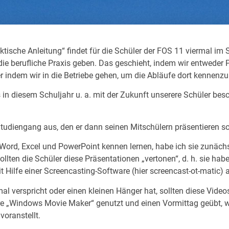
ktische Anleitung“ findet für die Schüler der FOS 11 viermal im S
 die berufliche Praxis geben. Das geschieht, indem wir entweder P
der indem wir in die Betriebe gehen, um die Abläufe dort kennenzu
n diesem Schuljahr u. a. mit der Zukunft unserere Schüler besch
tudiengang aus, den er dann seinen Mitschülern präsentieren sol
ord, Excel und PowerPoint kennen lernen, habe ich sie zunächs
ollten die Schüler diese Präsentationen „vertonen“, d. h. sie hab
t Hilfe einer Screencasting-Software (hier screencast-ot-matic
al verspricht oder einen kleinen Hänger hat, sollten diese Video
are „Windows Movie Maker“ genutzt und einen Vormittag geübt, 
voranstellt.