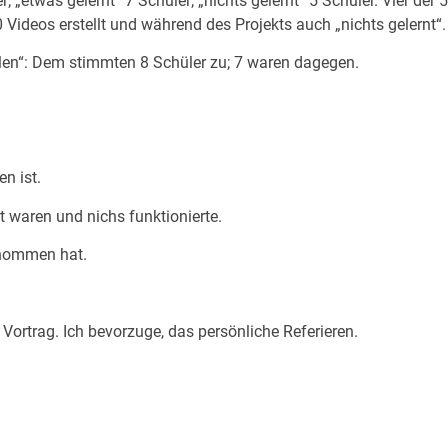
r; „etwas gelernt“ 7 Schüler; „nichts gelernt“ 5 Schüler. Vier der
 0 Videos erstellt und während des Projekts auch „nichts gelernt“.
llen“: Dem stimmten 8 Schüler zu; 7 waren dagegen.
n ist.
t waren und nichs funktionierte.
enommen hat.
Vortrag. Ich bevorzuge, das persönliche Referieren.