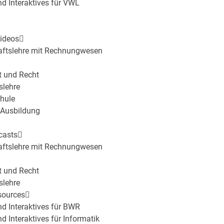
nd Interaktives für VWL
videos
haftslehre mit Rechnungwesen
t und Recht
slehre
hule
 Ausbildung
casts
haftslehre mit Rechnungwesen
t und Recht
slehre
sources
und Interaktives für BWR
nd Interaktives für Informatik