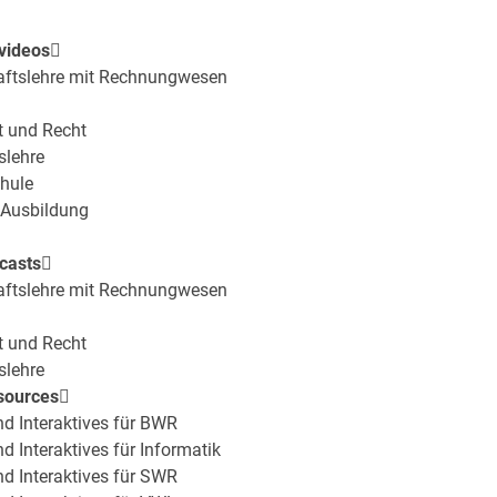
rvideos
haftslehre mit Rechnungwesen
t und Recht
slehre
hule
 Ausbildung
dcasts
haftslehre mit Rechnungwesen
t und Recht
slehre
ssources
und Interaktives für BWR
nd Interaktives für Informatik
und Interaktives für SWR