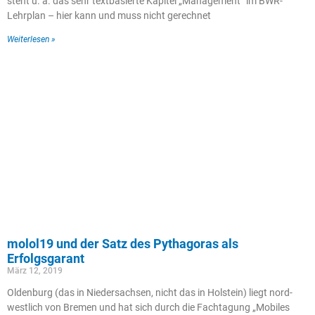
steht u. a. das sehr textbasierte Kapitel „Management“ im BWR-
Lehrplan – hier kann und muss nicht gerechnet
Weiterlesen »
molol19 und der Satz des Pythagoras als
Erfolgsgarant
März 12, 2019
Oldenburg (das in Niedersachsen, nicht das in Holstein) liegt nord-
westlich von Bremen und hat sich durch die Fachtagung „Mobiles