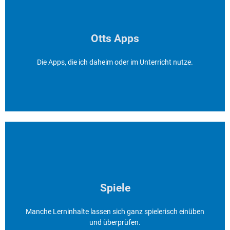
Die Apps, die ich daheim oder im
Unterricht nutze.
Otts Apps
Erfahren Sie mehr...
Hier klicken
Die Apps, die ich daheim oder im Unterricht nutze.
Manche Lerninhalte lassen sich ganz
spielerisch einüben und überprüfen.
Spiele
Erfahren Sie mehr...
Manche Lerninhalte lassen sich ganz spielerisch einüben
Hier klicken
und überprüfen.