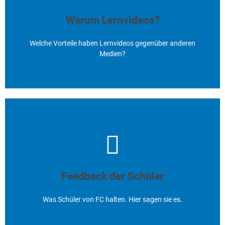
gegenüber anderen Medien?
Erfahren Sie mehr ...
Warum Lernvideos?
Hier klicken
Welche Vorteile haben Lernvideos gegenüber anderen
Medien?
Was Schüler von FC halten. Hier
sagen sie es.
Erfahren Sie mehr...
Feedback der Schüler
Hier klicken
Was Schüler von FC halten. Hier sagen sie es.