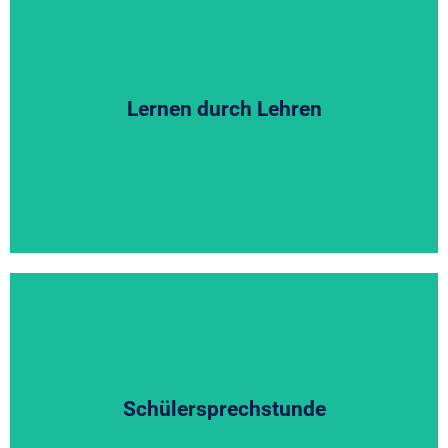
Lernen durch Lehren
Hier klicken
Schülersprechstunde
Hier klicken